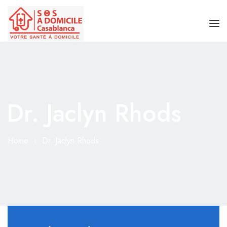
ACCUEIL
BOUTEILLE OXYGÈNE MÉDICAL
Dr. Jaclyn Rhods
APPAREIL D’OXYGÈNE
CONCENTRATEUR D’OXYGÈNE PORTABLE
Home
Dr. Jaclyn Rhods